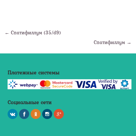
← Спатифиллум (35/d9)
Спатифиллум →
Платежные системы
Социальные сети