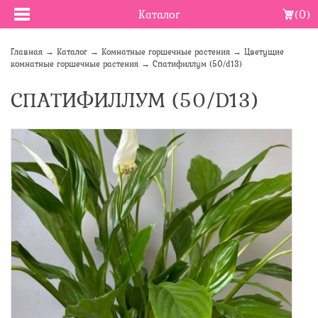
Каталог
(0)
Главная
→
Каталог
→
Комнатные горшечные растения
→
Цветущие
комнатные горшечные растения
→
Спатифиллум (50/d13)
СПАТИФИЛЛУМ (50/D13)